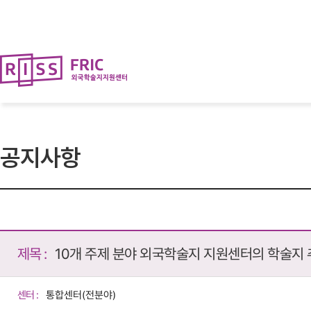
뉴
로
바
가
로
기
가
(
기
s
k
i
p
t
o
c
o
공지사항
n
t
e
n
t
)
제목 :
10개 주제 분야 외국학술지 지원센터의 학술지 
센터 :
통합센터(전분야)