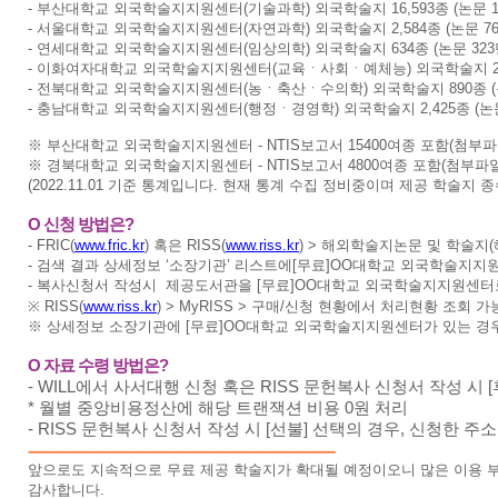
- 부산대학교 외국학술지지원센터(기술과학) 외국학술지 16,593종 (논문 1
- 서울대학교 외국학술지지원센터(자연과학) 외국학술지 2,584종 (논문 76
- 연세대학교 외국학술지지원센터(임상의학) 외국학술지 634종 (논문 323
- 이화여자대학교 외국학술지지원센터(교육ㆍ사회ㆍ예체능) 외국학술지 2,54
- 전북대학교 외국학술지지원센터(농
ㆍ
축산
ㆍ
수의학) 외국학술지 890종 (
- 충남대학교 외국학술지지원센터(행정ㆍ
경영
학) 외국학술지 2,425종 (논
※ 부산대학교 외국학술지지원센터 - NTIS보고서 15400여종 포함(첨부
※ 경북대학교 외국학술지지원센터 - NTIS보고서 4800여종 포함(첨부파
(2022.11.01 기준 통계입니다. 현재 통계 수집 정비중이며 제공 학술지 
O 신청 방법은?
- FRIC(
www.fric.kr
) 혹은 RISS(
www.riss.kr
) > 해외학술지논문 및 학술지(
- 검색 결과 상세정보 ‘소장기관’ 리스트에[무료]OO대학교 외국학술지지원
- 복사신청서 작성시 제공도서관을 [무료]OO대학교 외국학술지지원센터로
※ RISS(
www.riss.kr
) > MyRISS > 구매/신청 현황에서 처리현황 조회 
※ 상세정보 소장기관에 [무료]OO대학교 외국학술지지원센터가 있는 경우
O 자료 수령 방법은?
- WILL에서 사서대행 신청 혹은 RISS 문헌복사 신청서 작성 
* 월별 중앙비용정산에 해당 트랜잭션 비용 0원 처리
- RISS 문헌복사 신청서 작성 시 [선불] 선택의 경우, 신청한 주
--------------------------------------------------------------------------------------------
앞으로도 지속적으로 무료 제공 학술지가 확대될 예정이오니 많은 이용 
감사합니다.