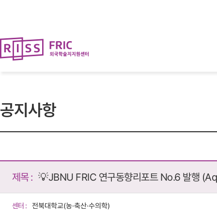
뉴
로
바
가
로
기
가
(
기
s
k
i
p
t
o
c
o
공지사항
n
t
e
n
t
)
제목 :
💡JBNU FRIC 연구동향리포트 No.6 발행 (Aqua
센터 :
전북대학교(농·축산·수의학)